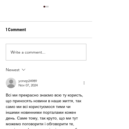
1 Comment
TubeBuddy
Write a comment...
Shopify - Complete
commerce platform
Newest
yonep24989
Nov 07, 2024
Всі ми прекрасно знаємо всю ту користь, 
що приносять новини в наше життя, так 
само ми всі користуємося тими чи 
іншими новинними порталами кожен 
день. Саме тому, так круто, що ми тут 
можемо поговорити і обговорити те, 