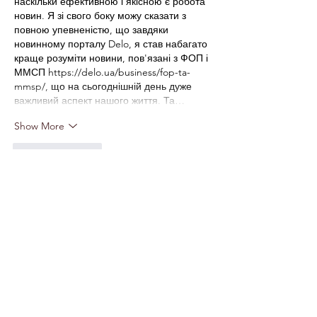
наскільки ефективною і якісною є робота 
новин. Я зі свого боку можу сказати з 
повною упевненістю, що завдяки 
новинному порталу Delo, я став набагато 
краще розуміти новини, пов'язані з ФОП і 
ММСП 
https://delo.ua/business/fop-ta-
mmsp/
, що на сьогоднішній день дуже 
важливий аспект нашого життя. Та…
Show More
Like
Reply